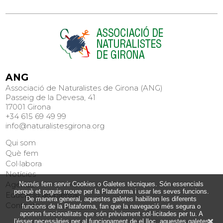
ANG
Associació de Naturalistes de Girona (ANG)
Passeig de la Devesa, 41
17001 Girona
+34 615 69 49 99
info@naturalistesgirona.org
Qui som
Què fem
Col·labora
Notícies
Agenda
Només fem servir Cookies o Galetes tècniques. Són essencials
perquè et puguis moure per la Plataforma i usar les seves funcions.
Educació ambiental
De manera general, aquestes galetes habiliten les diferents
Contacte
funcions de la Plataforma, fan que la navegació més segura o
aporten funcionalitats que són prèviament sol·licitades per tu. A
l'ésser necessàries per al funcionament de el lloc, aquestes galetes