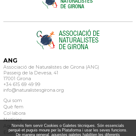
ANG
Associació de Naturalistes de Girona (ANG)
Passeig de la Devesa, 41
17001 Girona
+34 615 69 49 99
info@naturalistesgirona.org
Qui som
Què fem
Col·labora
Notícies
Agenda
Només fem servir Cookies o Galetes tècniques. Són essencials
perquè et puguis moure per la Plataforma i usar les seves funcions.
Educació ambiental
De manera general, aquestes galetes habiliten les diferents