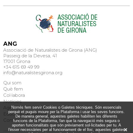
ANG
Associació de Naturalistes de Girona (ANG)
Passeig de la Devesa, 41
17001 Girona
+34 615 69 49 99
info@naturalistesgirona.org
Qui som
Què fem
Col·labora
Notícies
Agenda
Només fem servir Cookies o Galetes tècniques. Són essencials
perquè et puguis moure per la Plataforma i usar les seves funcions.
Educació ambiental
De manera general, aquestes galetes habiliten les diferents
Contacte
funcions de la Plataforma, fan que la navegació més segura o
aporten funcionalitats que són prèviament sol·licitades per tu. A
l'ésser necessàries per al funcionament de el lloc, aquestes galetes