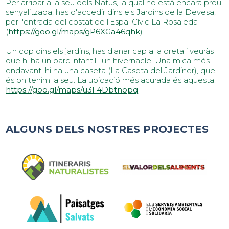
Per arribar a la seu dels Natus, la qual no està encara prou
senyalitzada, has d'accedir dins els Jardins de la Devesa,
per l'entrada del costat de l'Espai Cívic La Rosaleda
(
https://goo.gl/maps/gP6XGa46qhk
).
Un cop dins els jardins, has d'anar cap a la dreta i veuràs
que hi ha un parc infantil i un hivernacle. Una mica més
endavant, hi ha una caseta (La Caseta del Jardiner), que
és on tenim la seu. La ubicació més acurada és aquesta:
https://goo.gl/maps/u3F4Dbtnopq
ALGUNS DELS NOSTRES PROJECTES