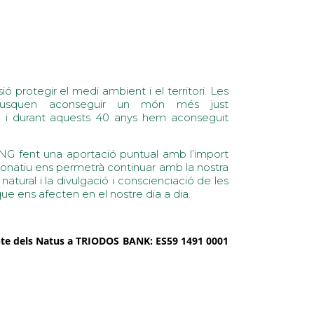
 protegir el medi ambient i el territori. Les
busquen aconseguir un món més just
, i durant aquests 40 anys hem aconseguit
ANG fent una aportació puntual amb l’import
 donatiu ens permetrà continuar amb la nostra
atural i la divulgació i conscienciació de les
e ens afecten en el nostre dia a dia.
mpte dels Natus a TRIODOS BANK: ES59 1491 0001