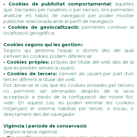
• Cookies de publicitat comportamental:
aquelles
que, tractades per nosaltres o per tercers, ens permeten
analitzar els hàbits de navegació per poder mostrar
publicitat relacionada amb el perfil de navegació.
• Cookies de geolocalització:
permeten conèixer la
localització geogràfica.
Cookies segons qui les gestion
a
Segons qui gestiona l’equip o domini des del qual
s’envien les cookies, podem diferenciar:
• Cookies pròpies:
pròpies del titular del web des de la
que es presten serveis a usuaris.
• Cookies de tercers:
s’envien als usuaris per part d’un
tercer, diferent al titular del web.
Pot donar-se el cas que les cookies enviades per tercers
no permetin ser eliminades després de la seva
acceptació a través de la configuració del nostre lloc
web. En aquest cas, es poden eliminar les cookies
mitjançant el sistema habilitat pel tercer, si escau, o
directament des del navegador.
Vigència i període de conservació
Segons la seva vigència: