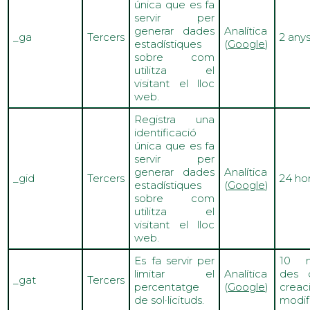
única que es fa
servir per
generar dades
Analítica
_ga
Tercers
2 any
estadístiques
(
Google
)
sobre com
utilitza el
visitant el lloc
web.
Registra una
identificació
única que es fa
servir per
generar dades
Analítica
_gid
Tercers
24 ho
estadístiques
(
Google
)
sobre com
utilitza el
visitant el lloc
web.
Es fa servir per
10 m
limitar el
Analítica
des 
_gat
Tercers
percentatge
(
Google
)
crea
de sol·licituds.
modif