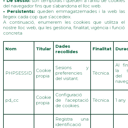
• De sessió:
són temporals i queden a l’arxiu de cookies
del navegador fins que s’abandona el lloc web.
• Persistents:
queden emmagatzemades i la web las
llegeix cada cop que s’accedeix.
A continuació, enumerem les cookies que utilitza el
nostre lloc web, qui les gestiona, finalitat, vigència i funció
concreta
Dades
Nom
Titular
Finalitat
Dura
recollides
Al fin
Sesions y
Cookie
la s
PHPSESSID
preferencies
Tècnica.
propia
del
del visitant.
naveg
Configuració
Cookie
pd_cc
de l'aceptació
Tècnica.
1 any
propia
de cookies.
Registra una
identificació