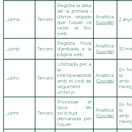
Registra la data
de la primera i
última vegada
Analítica
_utma
Tercers
2 any
que l'usuari va
(
Google
)
vestir el lloc
web
Registra l'hora
Analítica
_utmb
Tercers
d'arribada a la
30 mi
(
Google
)
pàgina web
Utilitzada per a
la
En fin
interoperabilitat
Analítica
la s
_utmc
Tercers
amb el codi de
(
Google
)
amb
seguiment
naveg
urchin.js.
Processar el
En fin
tipus de
Analítica
la s
_
utmt
Tercers
sol·licitud
(
Google
)
amb
demanada per
naveg
l'usuari