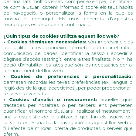
per finalitats molt diverses, com per exemple, identificar-
te com a usuari, obtenir informació sobre els teus hàbits
de navegació, o personalitzar la forma en la que es
mostra el contingut. Els usos concrets d’aquestes
tecnologies es descriuen a continuació.
¿Quin tipus de cookies utilitza aquest lloc web?
• Cookies tècniques necessàries:
són imprescindibles
per facilitar la teva connexió. Permeten controlar el tràfic i
comunicació de dades, identificar la sessió i accedir a
pàgines d’accés restringit, entre altres finalitats. No hi ha
opció d’inhabilitar-les, atès que són les necessàries per al
funcionament del lloc web.
• Cookies de preferències o personalització:
permeten recordar les teves preferències (ex. llengua o
regió des de la qual accedeixes), per poder proporcionar-
te serveis avançats.
• Cookies d’anàlisi o mesurament:
aquelles que,
tractades per nosaltres o per tercers, ens permeten
quantificar el nombre d’usuaris i realitzar el mesurament i
anàlisi estadístic de la utilització que fan els usuaris del
servei ofert. S’analitza la navegació en aquest lloc web a
fi i efecte de millorar l’oferta de productes o serveis que
oferim.