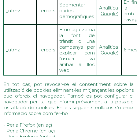
En fin
Segmentar
Analítica
la s
_
utmv
Tercers
dades
(
Google
)
amb
demogràfiques
naveg
Emmagatzema
la font de
trànsit o una
campanya per
Analítica
_utmz
Tercers
6 me
explicar com
(
Google
)
l'usuari va
arribar al lloc
web
En tot cas, pot revocar-se el consentiment sobre la
utilització de cookies eliminant-les mitjançant les opcions
que ofereix el navegador. També es pot configurar el
navegador per tal que informi prèviament a la possible
instal·lació de cookies. En els següents enllaços s’ofereix
informació sobre com fer-ho.
- Per a Firefox (
enllaç
)
- Per a Chrome (
enllaç
)
- Per a Explorer (
enllaç
)