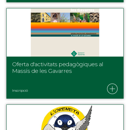
Oferta d'activitats pedagògiques al
Massís de les Gavarres
Inscripció