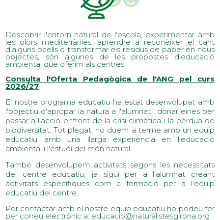
Descobrir l'entorn natural de l'escola, experimentar amb
les olors mediterrànies, aprendre a reconèixer el cant
d'alguns ocells o transformar els residus de paper en nous
objectes, són algunes de les propostes d'educació
ambiental que oferim als centres.
Consulta l'Oferta Pedagògica de l'ANG pel curs
2026/27
El nostre programa educatiu ha estat desenvolupat amb
l'objectiu d'apropar la natura a l'alumnat i donar eines per
passar a l'acció enfront de la crisi climàtica i la pèrdua de
biodiversitat. Tot plegat, ho duem a terme amb un equip
educatiu amb una llarga experiència en l'educació
ambiental i l'estudi del món natural.
També desenvolupem activitats segons les necessitats
del centre educatiu, ja sigui per a l’alumnat creant
activitats específiques com a formació per a l’equip
educatiu del centre.
Per contactar amb el nostre equip educatiu ho podeu fer
per correu electrònic a: educacio@naturalistesgirona.org