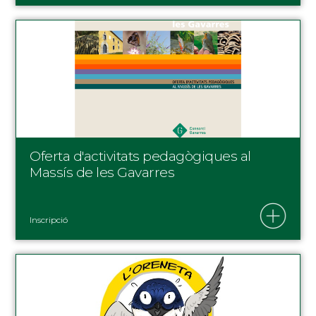
Oferta d'activitats pedagògiques al
Massís de les Gavarres
Inscripció