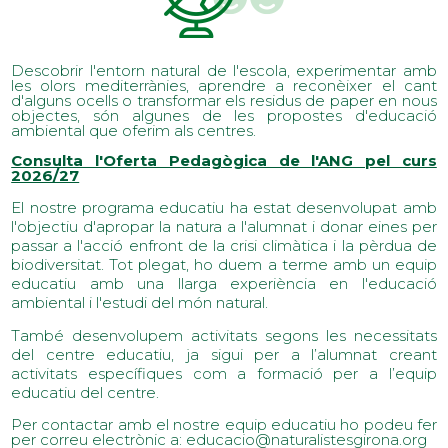
Descobrir l'entorn natural de l'escola, experimentar amb
les olors mediterrànies, aprendre a reconèixer el cant
d'alguns ocells o transformar els residus de paper en nous
objectes, són algunes de les propostes d'educació
ambiental que oferim als centres.
Consulta l'Oferta Pedagògica de l'ANG pel curs
2026/27
El nostre programa educatiu ha estat desenvolupat amb
l'objectiu d'apropar la natura a l'alumnat i donar eines per
passar a l'acció enfront de la crisi climàtica i la pèrdua de
biodiversitat. Tot plegat, ho duem a terme amb un equip
educatiu amb una llarga experiència en l'educació
ambiental i l'estudi del món natural.
També desenvolupem activitats segons les necessitats
del centre educatiu, ja sigui per a l’alumnat creant
activitats específiques com a formació per a l’equip
educatiu del centre.
Per contactar amb el nostre equip educatiu ho podeu fer
per correu electrònic a: educacio@naturalistesgirona.org