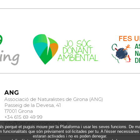
ANG
Associació de Naturalistes de Girona (ANG)
Passeig de la Devesa, 41
17001 Girona
+34 615 69 49 99
info@naturalistesgirona.org
 perquè et puguis moure per la Plataforma i usar les seves funcions. De mane
funcionalitats que són prèviament sol·licitades per tu. A l'ésser necessàries
estaran activades i no es poden denegar.