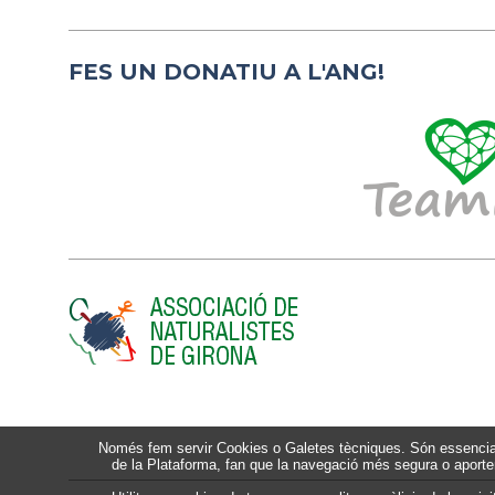
FES UN DONATIU A L'ANG!
Només fem servir Cookies o Galetes tècniques. Són essencials
de la Plataforma, fan que la navegació més segura o aporten 