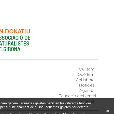
Qui som
Què fem
Col·labora
Notícies
Agenda
Educació ambiental
Contacte
ra general, aquestes galetes habiliten les diferents funcions
 per al funcionament de el lloc, aquestes galetes per defecte