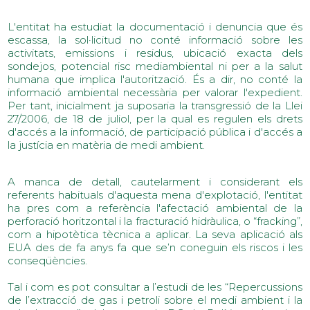
L'entitat ha estudiat la documentació i denuncia que és
escassa, la sol·licitud no conté informació sobre les
activitats, emissions i residus, ubicació exacta dels
sondejos, potencial risc mediambiental ni per a la salut
humana que implica l'autorització. És a dir, no conté la
informació ambiental necessària per valorar l'expedient.
Per tant, inicialment ja suposaria la transgressió de la Llei
27/2006, de 18 de juliol, per la qual es regulen els drets
d'accés a la informació, de participació pública i d'accés a
la justícia en matèria de medi ambient.
A manca de detall, cautelarment i considerant els
referents habituals d'aquesta mena d'explotació, l'entitat
ha pres com a referència l'afectació ambiental de la
perforació horitzontal i la fracturació hidràulica, o “fracking”,
com a hipotètica tècnica a aplicar. La seva aplicació als
EUA des de fa anys fa que se’n coneguin els riscos i les
conseqüències.
Tal i com es pot consultar a l’estudi de les “Repercussions
de l’extracció de gas i petroli sobre el medi ambient i la