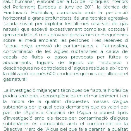
salut humana”, elaborat per la DG de Polítiques Interiors
del Parlament Europeu al juny de 2011, la tècnica de
Fracturació Hidràulica, combinada amb la perforació
horitzontal a grans profunditats, és una tècnica agressiva
(usada sovint per explotar les últimes reserves de gas
natural) que esdevé excessivament complexa, costosa i
gens rendible. A més, provoca gravíssimes conseqüències
sobre el medi ambient, les persones i les reserves d
´aigua dolça: emissió de contaminants a l´atmosfera,
contaminació de les aigües subterrànies a causa de
cabals de fluids o gasos provocats per fuites o
abocaments, fugides de líquids de fracturació i
descàrregues no controlades d´aigües residuals, així com
la utilització de més 600 productes químics per alliberar el
gas natural.
La investigació mitjançant tècniques de fractura hidràulica
podria tenir greus conseqüències en el manteniment i en
la millora de la qualitat d’aquestes masses d’aigua
subterrània per la qual cosa demanem que es valori per
part de l’Agència Catalana de l’Aigua si aquest tipus
d’investigació amb els riscos per contaminació d’aigües
subterrànies és compatible amb el compliment de la
Directiva Marc de l’Aigua pel que fa a garantir la qualitat