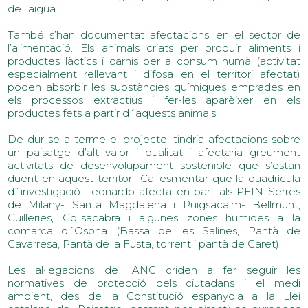
de l’aigua.
També s’han documentat afectacions, en el sector de
l’alimentació. Els animals criats per produir aliments i
productes làctics i carnis per a consum humà (activitat
especialment rellevant i difosa en el territori afectat)
poden absorbir les substàncies químiques emprades en
els processos extractius i fer-les aparèixer en els
productes fets a partir d´aquests animals.
De dur-se a terme el projecte, tindria afectacions sobre
un paisatge d’alt valor i qualitat i afectaria greument
activitats de desenvolupament sostenible que s’estan
duent en aquest territori. Cal esmentar que la quadrícula
d´investigació Leonardo afecta en part als PEIN Serres
de Milany- Santa Magdalena i Puigsacalm- Bellmunt,
Guilleries, Collsacabra i algunes zones humides a la
comarca d´Osona (Bassa de les Salines, Pantà de
Gavarresa, Pantà de la Fusta, torrent i pantà de Garet).
Les al·legacions de l’ANG criden a fer seguir les
normatives de protecció dels ciutadans i el medi
ambient, des de la Constitució espanyola a la Llei