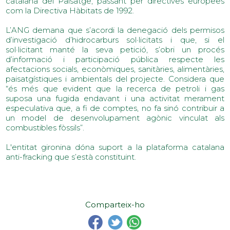
catalana del Paisatge, passant per directives europees
com la Directiva Hàbitats de 1992.
L’ANG demana que s’acordi la denegació dels permisos
d’investigació d’hidrocarburs sol·licitats i que, si el
sol·licitant manté la seva petició, s’obri un procés
d’informació i participació pública respecte les
afectacions socials, econòmiques, sanitàries, alimentàries,
paisatgístiques i ambientals del projecte. Considera que
“és més que evident que la recerca de petroli i gas
suposa una fugida endavant i una activitat merament
especulativa que, a fi de comptes, no fa sinó contribuir a
un model de desenvolupament agònic vinculat als
combustibles fòssils”.
L'entitat gironina dóna suport a la plataforma catalana
anti-fracking que s’està constituint.
Comparteix-ho