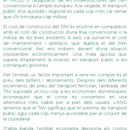
el TALGO o l’adaptació de les infraestructures del tren
convencional a l’ample europeu. A la vegada, el transport
públic d’us quotidià i regional és cada cop més car sense
que s’hi introdueixi cap millora.
El cost de construcció del TAV és enorme en comparació
amb el cost de construcció d’una línia convencional o la
millora de les línies existents. A això, cal sumar-hi el cost
de manteniment i operació, que duplica el del tren
convencional. Així, ens trobem davant d’una situació
insostenible econòmicament. Una mala aposta que
supera àmpliament la inversió en transport públic a les
comarques gironines.
Per l’entitat, un factor important a tenir en compte és el
preu dels bitllets i abonaments. Després dels diferents
increments de preu del transport ferroviari, l’arribada del
TAV suposarà un nou cop a les economies domèstiques,
aconseguint que el cotxe es converteixi en una
alternativa més viable per a part dels usuaris. L’ANG
lamenta que el TAV signifiqui que el sistema de transport
públic sigui cada cop menys accessible per al conjunt de
la ciutadania.
D’altra banda, l’entitat ecologista denúncia els costos