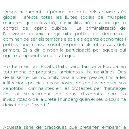
Desgraciadament, la pèrdua de drets pels activistes és
global i afecta totes les lluites socials de múltiples
maneres: judicialització, criminalització, espionatge o
control de l'opinió pública. La criminalització de
l'activisme redueix la legitimitat política per determinar
com han de ser els territoris a sols els agents econòmics i
polítics, que massa sovint responen als interessos dels
primers. És a dir, blinden la participació per aquells qui
siguin complaents amb l'statu quo.
Ho hem vist als Estats Units, però també a Europa en
tota mena de protestes, ambientals i humanitàries. Des
de la sentència multimilionària a Greenpeace, fins a les
infiltracions policials a casa nostra; des de l'ús de discursos
xenòfobs i criminalistes en les protestes per l'habitatge
fins al silenciament de veus dissidents, com la
invisibilització de la Greta Thunberg quan el seu discurs ha
deixat de ser "divertit".
Aquesta sèrie de pràctiques que pretenen emparar la