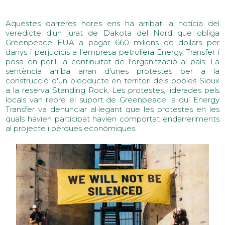
Aquestes darreres hores ens ha arribat la notícia del
veredicte d'un jurat de Dakota del Nord que obliga
Greenpeace EUA a pagar 660 milions de dollars per
danys i perjudicis a l'empresa petroliera Energy Transfer i
posa en perill la continuïtat de l'organització al país. La
sentència arriba arran d'unes protestes per a la
construcció d'un oleoducte en territori dels pobles Sioux
a la reserva Standing Rock. Les protestes, liderades pels
locals van rebre el suport de Greenpeace, a qui Energy
Transfer va denunciar al·legant que les protestes en les
quals havien participat havien comportat endarreriments
al projecte i pèrdues econòmiques.