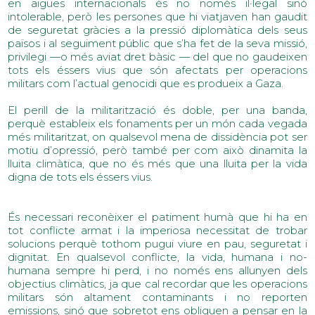
en aigües internacionals és no només il·legal sinó 
intolerable, però les persones que hi viatjaven han gaudit 
de seguretat gràcies a la pressió diplomàtica dels seus 
països i al seguiment públic que s’ha fet de la seva missió, 
privilegi —o més aviat dret bàsic — del que no gaudeixen 
tots els éssers vius que són afectats per operacions 
militars com l’actual genocidi que es produeix a Gaza.
El perill de la militarització és doble, per una banda, 
perquè estableix els fonaments per un món cada vegada 
més militaritzat, on qualsevol mena de dissidència pot ser 
motiu d’opressió, però també per com això dinamita la 
lluita climàtica, que no és més que una lluita per la vida 
digna de tots els éssers vius.
És necessari reconèixer el patiment humà que hi ha en 
tot conflicte armat i la imperiosa necessitat de trobar 
solucions perquè tothom pugui viure en pau, seguretat i 
dignitat. En qualsevol conflicte, la vida, humana i no-
humana sempre hi perd, i no només ens allunyen dels 
objectius climàtics, ja que cal recordar que les operacions 
militars són altament contaminants i no reporten 
emissions, sinó que sobretot ens obliguen a pensar en la 