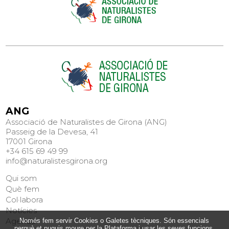
ANG
Associació de Naturalistes de Girona (ANG)
Passeig de la Devesa, 41
17001 Girona
+34 615 69 49 99
info@naturalistesgirona.org
Qui som
Què fem
Col·labora
Notícies
Agenda
Només fem servir Cookies o Galetes tècniques. Són essencials
perquè et puguis moure per la Plataforma i usar les seves funcions.