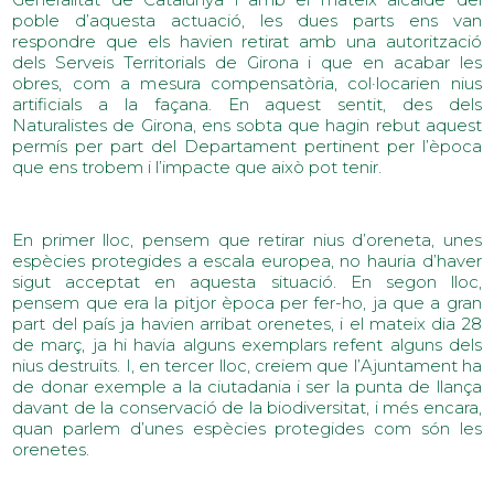
poble d’aquesta actuació, les dues parts ens van
respondre que els havien retirat amb una autorització
dels Serveis Territorials de Girona i que en acabar les
obres, com a mesura compensatòria, col·locarien nius
artificials a la façana. En aquest sentit, des dels
Naturalistes de Girona, ens sobta que hagin rebut aquest
permís per part del Departament pertinent per l’època
que ens trobem i l’impacte que això pot tenir.
En primer lloc, pensem que retirar nius d’oreneta, unes
espècies protegides a escala europea, no hauria d’haver
sigut acceptat en aquesta situació. En segon lloc,
pensem que era la pitjor època per fer-ho, ja que a gran
part del país ja havien arribat orenetes, i el mateix dia 28
de març, ja hi havia alguns exemplars refent alguns dels
nius destruïts. I, en tercer lloc, creiem que l’Ajuntament ha
de donar exemple a la ciutadania i ser la punta de llança
davant de la conservació de la biodiversitat, i més encara,
quan parlem d’unes espècies protegides com són les
orenetes.