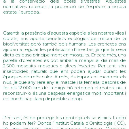
a la conservació dels ocells silvestres. Aquestes
normatives reforcen la protecció de l'espècie a escala
estatal i europea.
Garantir la presència d’aquesta espècie a les nostres viles i
ciutats, ens aporta beneficis ecològics de millora de la
biodiversitat però també pels humans. Les orenetes ens
ajuden a regular les poblacions d’insectes, ja que la seva
dieta es basa principalment en mosquits. Encara més, una
parella d’orenetes es pot arribar a menjar al dia més de
2.500 mosquits, mosques o altres insectes. Per tant, són
insecticides naturals que ens poden ajudar durant les
èpoques de més calor. A més, és important mantenir els
nius, ja que any rere any el mascle i la femella, després de
fer els 12.000 km de la migració retornen al mateix niu, i
reconstruir-lo és una despesa energètica molt important i
cal que hi hagi fang disponible a prop.
Per tant, és bo protegir-les i protegir els seus nius. I com
ho podem fer? Doncs l’Institut Català d’Ornitologia (ICO),
té una iniciativa que s’anomena Projecte Orenetes