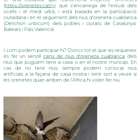
(
https://orenetes.cat/=
) que s’encarrega de l’estudi dels
ocells i el medi urbà, i està basada en la participació
ciutadana i en el seguiment dels nius d'oreneta cuablanca
(
Delichon urbicum
) dels pobles i ciutats de Catalunya,
Balears i País Valencià.
I com podem participar-hi? Doncs tot el que es requereix
és fer un senzill
cens de nius d'oreneta cuablanca
dels
nius que puguem tenir a casa o en el nostre municipi. En
cas de no tenir nius, sempre podem col·locar nius
artificials a la façana de casa nostra i tenir sort a veure si
les orenetes quan arriben de l’Àfrica hi volen fer niu.