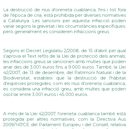
La destrucció de nius d'oreneta cuablanca, fins i tot fora
de l'època de cria, està prohibida per diverses normatives
a Catalunya. Les sancions per aquesta infracció poden
variar segons la gravetat i les circumstàncies específiques,
però generalment es consideren infraccions greus.
Segons el Decret Legislatiu 2/2008, de 15 d'abril, pel qual
s'aprova el Text refós de la Llei de protecció dels animals,
les infraccions greus se sancionen amb multes que poden
anar des de 3.001 euros fins a 9.000 euros. També, la Llei
42/2007, de 13 de desembre, del Patrimoni Natural i de la
Biodiversitat, estableix que la destrucció de l'hàbitat
d'espècies protegides, com els nius d'oreneta cuablanca,
es considera una infracció greu, amb multes que poden
oscil·lar entre 3.001 euros i 45.000 euros.
A més de la Llei 42/2007, l'oreneta cuablanca també està
protegida per altres normatives, com la Directiva Aus
2009/147/CE del Parlament Europeu i del Consell, relativa