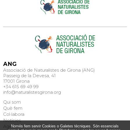
ANG
Associació de Naturalistes de Girona (ANG)
Passeig de la Devesa, 41
17001 Girona
+34 615 69 49 99
info@naturalistesgirona.org
Qui som
Què fem
Col·labora
Notícies
Agenda
Només fem servir Cookies o Galetes tècniques. Són essencials