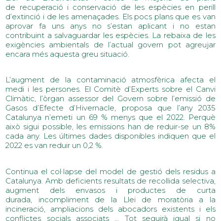
de recuperació i conservació de les espècies en perill
d’extinció i de les amenaçades. Els pocs plans que es van
aprovar fa uns anys no s’estan aplicant i no estan
contribuint a salvaguardar les espècies. La rebaixa de les
exigències ambientals de l’actual govern pot agreujar
encara més aquesta greu situació.
L’augment de la contaminació atmosfèrica afecta el
medi i les persones. El Comitè d’Experts sobre el Canvi
Climàtic, l’òrgan assessor del Govern sobre l’emissió de
Gasos d’Efecte d’Hivernacle, proposa que l’any 2035
Catalunya n’emeti un 69 % menys que el 2022. Perquè
això sigui possible, les emissions han de reduir-se un 8%
cada any. Les últimes dades disponibles indiquen que el
2022 es van reduir un 0,2 %.
Continua el col·lapse del model de gestió dels residus a
Catalunya. Amb deficients resultats de recollida selectiva,
augment dels envasos i productes de curta
durada, incompliment de la Llei de moratòria a la
incineració, ampliacions dels abocadors existents i els
conflictes socials associats ... Tot seguirà igual si no