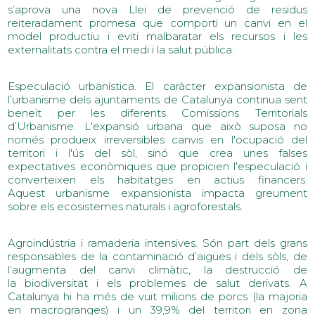
s’aprova una nova Llei de prevenció de residus
reiteradament promesa que comporti un canvi en el
model productiu i eviti malbaratar els recursos i les
externalitats contra el medi i la salut pública.
Especulació urbanística. El caràcter expansionista de
l’urbanisme dels ajuntaments de Catalunya continua sent
beneït per les diferents Comissions Territorials
d’Urbanisme. L'expansió urbana que això suposa no
només produeix irreversibles canvis en l'ocupació del
territori i l'ús del sòl, sinó que crea unes falses
expectatives econòmiques que propicien l'especulació i
converteixen els habitatges en actius financers.
Aquest urbanisme expansionista impacta greument
sobre els ecosistemes naturals i agroforestals.
Agroindústria i ramaderia intensives. Són part dels grans
responsables de la contaminació d’aigües i dels sòls, de
l’augmenta del canvi climàtic, la destrucció de
la biodiversitat i els problemes de salut derivats. A
Catalunya hi ha més de vuit milions de porcs (la majoria
en macrogranges) i un 39,9% del territori en zona