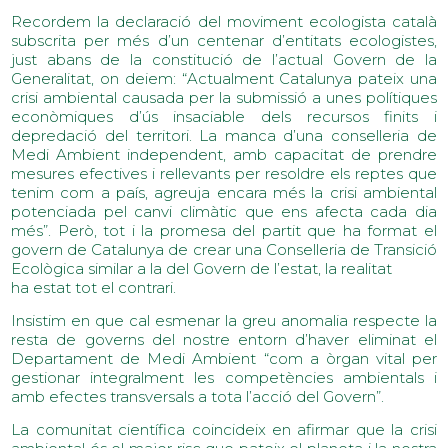
Recordem la declaració del moviment ecologista català
subscrita per més d’un centenar d’entitats ecologistes,
just abans de la constitució de l’actual Govern de la
Generalitat, on deiem: “Actualment Catalunya pateix una
crisi ambiental causada per la submissió a unes polítiques
econòmiques d’ús insaciable dels recursos finits i
depredació del territori. La manca d’una conselleria de
Medi Ambient independent, amb capacitat de prendre
mesures efectives i rellevants per resoldre els reptes que
tenim com a país, agreuja encara més la crisi ambiental
potenciada pel canvi climàtic que ens afecta cada dia
més”. Però, tot i la promesa del partit que ha format el
govern de Catalunya de crear una Conselleria de Transició
Ecològica similar a la del Govern de l’estat, la realitat
ha estat tot el contrari.
Insistim en que cal esmenar la greu anomalia respecte la
resta de governs del nostre entorn d’haver eliminat el
Departament de Medi Ambient “com a òrgan vital per
gestionar integralment les competències ambientals i
amb efectes transversals a tota l’acció del Govern”.
La comunitat científica coincideix en afirmar que la crisi