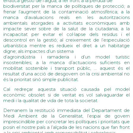
erràtica gestió de l’aigua; a fer front a la pèrdua de
biodiversitat per la manca de polítiques de protecció; a
frenar l’augment de la contaminació atmosfèrica; a la
manca d’avaluacions reals en les autoritzacions
ambientals atorgades a activitats econòmiques amb
impacte sever sobre de la salut de la ciutadania; a la
incapacitat per evitar el col·lapse dels residus i el
descontrol en la gestió; al creixement de l’especulació
urbanística mentre es redueix el dret a un habitatge
digne; als impactes d’un sistema
d’agroindústria i ramaderia i d’un model turístic
insostenibles; a la manca d’actuacions suficients en
mobilitat sostenible i transport públic, … aquest és el
resultat d’una acció de desgovern on la crisi ambiental no
és la prioritat sinó simple publicitat.
Cal redreçar aquesta situació causada pel model
econòmic obsolet si de veritat es vol salvaguardar el
medi i la qualitat de vida de tota la societat.
Demanem la restitució immediata del Departament de
Medi Ambient de la Generalitat, l’espai de govern
imprescindible per concretar les polítiques i prioritats que
posin el nostre país a l’alçada de les nacions que fan front
a la crisi ambiental amb responsabilitat i coherència: