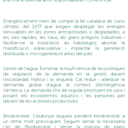
Energèticament hem de complir la llei catalana de canvi
climàtic del 2017 que exigeix desplegar les energies
renovables en les zones antropitzades o degradades, a
les vies rapides, les naus, als grans polígons industrials i
facilitar-ne la instal·lació als habitatges, abortar la
massificació especulativa i implantar la generació
distribuïda o microgeneració arreu del país.
Gestió de l’aigua. Esmenar la insuficiència de les polítiques
de regulació de la demanda en la gestió davant
l’escassedat hídrica i la sequera. Cal reduir i adequar la
demanda global d’aigua al context d’emergència
climàtica. La demanda s’ha de regular prioritzant els usos i
posant els ecosistemes aquàtics i les persones per
davant de les activitats productives.
Biodiversitat. Catalunya segueix perdent biodiversitat a
un ritme molt preocupant. Seguim sense la necessària
Llei de Biodiversitat i sense la majoria de plans