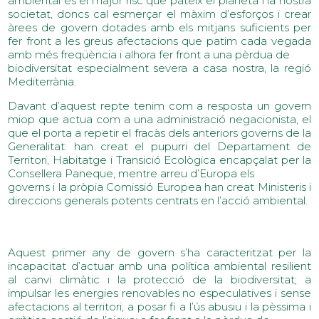
ambiental és el major risc que pateix el planeta i la nostra
societat, doncs cal esmerçar el màxim d’esforços i crear
àrees de govern dotades amb els mitjans suficients per
fer front a les greus afectacions que patim cada vegada
amb més freqüència i alhora fer front a una pèrdua de
biodiversitat especialment severa a casa nostra, la regió
Mediterrània.
Davant d’aquest repte tenim com a resposta un govern
miop que actua com a una administració negacionista, el
que el porta a repetir el fracàs dels anteriors governs de la
Generalitat: han creat el pupurri del Departament de
Territori, Habitatge i Transició Ecològica encapçalat per la
Consellera Paneque, mentre arreu d’Europa els
governs i la pròpia Comissió Europea han creat Ministeris i
direccions generals potents centrats en l’acció ambiental.
Aquest primer any de govern s’ha caracteritzat per la
incapacitat d’actuar amb una política ambiental resilient
al canvi climàtic i la protecció de la biodiversitat; a
impulsar les energies renovables no especulatives i sense
afectacions al territori; a posar fi a l’ús abusiu i la pèssima i