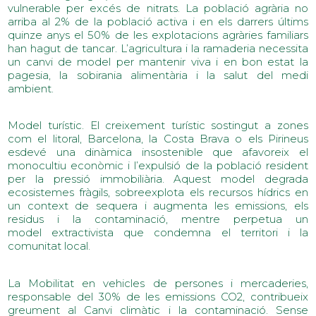
vulnerable per excés de nitrats. La població agrària no
arriba al 2% de la població activa i en els darrers últims
quinze anys el 50% de les explotacions agràries familiars
han hagut de tancar. L’agricultura i la ramaderia necessita
un canvi de model per mantenir viva i en bon estat la
pagesia, la sobirania alimentària i la salut del medi
ambient.
Model turístic. El creixement turístic sostingut a zones
com el litoral, Barcelona, la Costa Brava o els Pirineus
esdevé una dinàmica insostenible que afavoreix el
monocultiu econòmic i l’expulsió de la població resident
per la pressió immobiliària. Aquest model degrada
ecosistemes fràgils, sobreexplota els recursos hídrics en
un context de sequera i augmenta les emissions, els
residus i la contaminació, mentre perpetua un
model extractivista que condemna el territori i la
comunitat local.
La Mobilitat en vehicles de persones i mercaderies,
responsable del 30% de les emissions CO2, contribueix
greument al Canvi climàtic i la contaminació. Sense