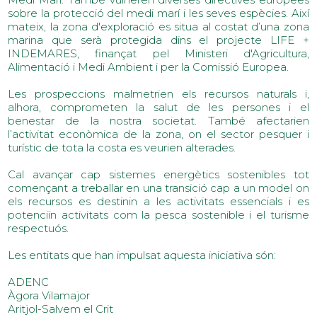
sobre la protecció del medi marí i les seves espècies. Així
mateix, la zona d'exploració es situa al costat d’una zona
marina que serà protegida dins el projecte LIFE +
INDEMARES, finançat pel Ministeri d'Agricultura,
Alimentació i Medi Ambient i per la Comissió Europea.
Les prospeccions malmetrien els recursos naturals i,
alhora, comprometen la salut de les persones i el
benestar de la nostra societat. També afectarien
l’activitat econòmica de la zona, on el sector pesquer i
turístic de tota la costa es veurien alterades.
Cal avançar cap sistemes energètics sostenibles tot
començant a treballar en una transició cap a un model on
els recursos es destinin a les activitats essencials i es
potenciïn activitats com la pesca sostenible i el turisme
respectuós.
Les entitats que han impulsat aquesta iniciativa són:
ADENC
Àgora Vilamajor
Aritjol-Salvem el Crit