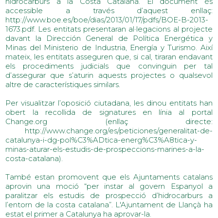
hidrocarburs a la Costa Catalana. El document és
accessible a través d’aquest enllaç:
http://www.boe.es/boe/dias/2013/01/17/pdfs/BOE-B-2013-
1673.pdf. Les entitats presentaran al·legacions al projecte
davant la Dirección General de Política Energética y
Minas del Ministerio de Industria, Energía y Turismo. Així
mateix, les entitats asseguren que, si cal, tiraran endavant
els procediments judicials que convinguin per tal
d’assegurar que s’aturin aquests projectes o qualsevol
altre de característiques similars.
Per visualitzar l’oposició ciutadana, les dinou entitats han
obert la recollida de signatures en línia al portal
Change.org (enllaç directe:
http://www.change.org/es/peticiones/generalitat-de-
catalunya-i-dg-pol%C3%ADtica-energ%C3%A8tica-y-
minas-aturar-els-estudis-de-prospeccions-marines-a-la-
costa-catalana).
També estan promovent que els Ajuntaments catalans
aprovin una moció “per instar al govern Espanyol a
paralitzar els estudis de prospecció d’hidrocarburs a
l’entorn de la costa catalana”. L'Ajuntament de Llançà ha
estat el primer a Catalunya ha aprovar-la.