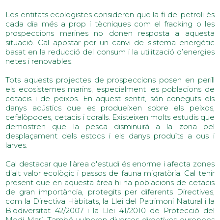
Les entitats ecologistes consideren que la fi del petroli és
cada dia més a prop i tècniques com el fracking o les
prospeccions marines no donen resposta a aquesta
situació. Cal apostar per un canvi de sistema energètic
basat en la reducció del consum i la utilització d’energies
netes i renovables.
Tots aquests projectes de prospeccions posen en perill
els ecosistemes marins, especialment les poblacions de
cetacis i de peixos. En aquest sentit, són coneguts els
danys acústics que es produeixen sobre els peixos,
cefalòpodes, cetacis i coralls. Existeixen molts estudis que
demostren que la pesca disminuirà a la zona pel
desplaçament dels estocs i els danys produïts a ous i
larves.
Cal destacar que l'àrea d'estudi és enorme i afecta zones
d’alt valor ecològic i passos de fauna migratòria. Cal tenir
present que en aquesta àrea hi ha poblacions de cetacis
de gran importància, protegits per diferents Directives,
com la Directiva Hàbitats, la Llei del Patrimoni Natural i la
Biodiversitat 42/2007 i la Llei 41/2010 de Protecció del
Medi Marí. També vulneren diverses directives europees