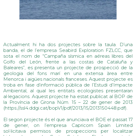
Actualment hi ha dos projectes sobre la taula. D’una
banda, el de l’empresa Seabird Exploration FZLCC, que
sota el nom de “Campaña sísmica en aéreas libres del
Golfo del León, frente a las costas de Cataluña y
Baleares”, es presenta un projecte de prospecció de la
geologia del fons marí en una extensa àrea entre
Menorca i aigües nacionals franceses. Aquest projecte es
troba en fase d’informació pública de l’Estudi d’Impacte
Ambiental, al qual les entitats ecologistes presentaran
al·legacions. Aquest projecte ha estat publicat al BOP de
la Província de Girona Núm. 15 – 22 de gener de 2013
(https://ssl4.ddgi.cat/bopV1/pdf/2013/15/2013150448.pdf).
El segon projecte és el que anunciava el BOE el passat 17
de gener, on l’empresa Capricorn Spain Limited
sol·licitava permisos de prospeccions per localitzar