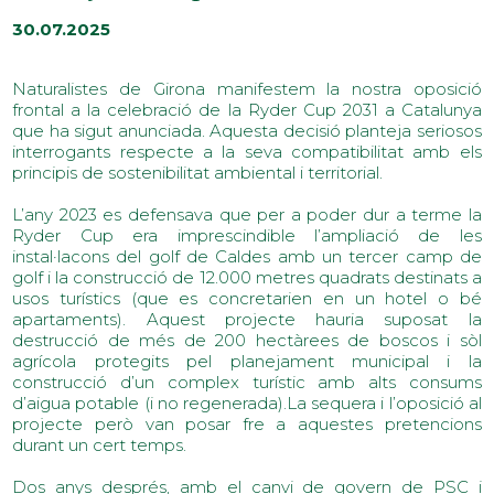
30.07.2025
Naturalistes de Girona manifestem la nostra oposició
frontal a la celebració de la Ryder Cup 2031 a Catalunya
que ha sigut anunciada. Aquesta decisió planteja seriosos
interrogants respecte a la seva compatibilitat amb els
principis de sostenibilitat ambiental i territorial.
L’any 2023 es defensava que per a poder dur a terme la
Ryder Cup era imprescindible l’ampliació de les
instal·lacons del golf de Caldes amb un tercer camp de
golf i la construcció de 12.000 metres quadrats destinats a
usos turístics (que es concretarien en un hotel o bé
apartaments). Aquest projecte hauria suposat la
destrucció de més de 200 hectàrees de boscos i sòl
agrícola protegits pel planejament municipal i la
construcció d’un complex turístic amb alts consums
d’aigua potable (i no regenerada).La sequera i l’oposició al
projecte però van posar fre a aquestes pretencions
durant un cert temps.
Dos anys després, amb el canvi de govern de PSC i