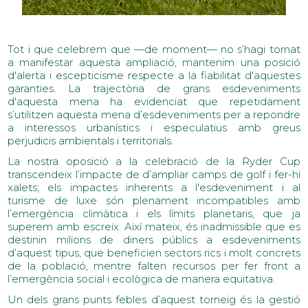
Tot i que celebrem que —de moment— no s’hagi tornat 
a manifestar aquesta ampliació, 
mantenim una posició 
d'alerta i escepticisme respecte a la fiabilitat d'aquestes 
garanties
. La trajectòria de grans esdeveniments 
d'aquesta mena ha evidenciat que repetidament 
s’utilitzen aquesta mena d’esdeveniments per a repondre 
a interessos urbanístics i especulatius amb greus 
perjudicis ambientals i territorials.
La nostra oposició a la celebració de la Ryder Cup 
transcendeix l’impacte de d’ampliar camps de golf i fer-hi 
xalets
; els impactes inherents a l'esdeveniment i al 
turisme de luxe són plenament incompatibles amb 
l’emergència climàtica i els límits planetaris, que ja 
superem amb escreix. Així mateix, és inadmissible que es 
destinin milions de diners públics a esdeveniments 
d’aquest tipus, que beneficien sectors rics i molt concrets 
de la població, mentre falten recursos per fer front a 
l’emergència social i ecològica de manera equitativa.
Un dels grans punts febles d’aquest torneig és la gestió 