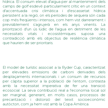
hídrica.
 El consum elevat d'aigua per al manteniment dels 
camps de golf esdevé particularment crític en un context 
d'accentuada crisi climàtica i d'escassetat hídrica 
persistent a la regió, on els períodes de sequera són cada 
cop més freqüents i intensos, com hem vist darrerament i 
previsiblement s’agrujerà en els anys vinents. 
La 
priorització d'un ús lúdic de l'aigua en detriment de les 
necessitats vitals i ecosistèmiques suposa una 
contradicció amb els objectius de resiliència climàtica 
que haurien de ser prioritaris.
El model de turístic associat a la Ryder Cup, 
caracteritzat 
per elevades emissions de carboni derivades dels 
desplaçaments internacionals i un consum de recursos 
per càpita superior a la població de l’entorn, 
contrasta 
amb la necessitat imperativa de fer una transició 
ecosocial.
 La seva contribució real a l'economia local sol 
ser marginal, generant, en molts casos, processos de 
precarització i distorsió del teixit socioeconòmic 
autòcton, com ja hem vist amb la Copa Amèrica.