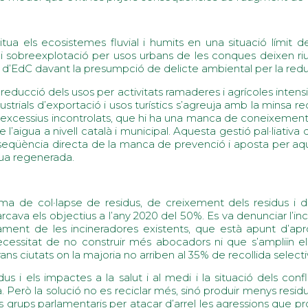
itua els ecosistemes fluvial i humits en una situació límit
i sobreexplotació per usos urbans de les conques deixen riu
art d’EdC davant la presumpció de delicte ambiental per la red
 reducció dels usos per activitats ramaderes i agrícoles inten
ustrials d’exportació i usos turístics s’agreuja amb la minsa
xcessius incontrolats, que hi ha una manca de coneixement de
e l’aigua a nivell català i municipal. Aquesta gestió pal·liativ
eqüència directa de la manca de prevenció i aposta per aquel
gua regenerada.
ma de col·lapse de residus, de creixement dels residus i d’
arcava els objectius a l’any 2020 del 50%. Es va denunciar l’i
ent de les incineradores existents, que està apunt d’apr
cessitat de no construir més abocadors ni que s’ampliïn els 
s ciutats on la majoria no arriben al 35% de recollida selectiva
us i els impactes a la salut i al medi i la situació dels con
Però la solució no es reciclar més, sinó produir menys resid
s grups parlamentaris per atacar d’arrel les agressions que pro