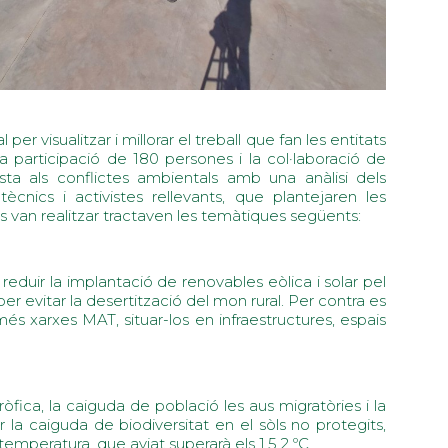
 visualitzar i millorar el treball que fan les entitats
 la participació de 180 persones i la col·laboració de
ta als conflictes ambientals amb una anàlisi dels
cs i activistes rellevants, que plantejaren les
s van realitzar tractaven les temàtiques següents:
reduir la implantació de renovables eòlica i solar pel
c per evitar la desertització del mon rural. Per contra es
és xarxes MAT, situar-los en infraestructures, espais
tròfica, la caiguda de població les aus migratòries i la
la caiguda de biodiversitat en el sòls no protegits,
temperatura, que aviat superarà els 1,5 2 ºC.