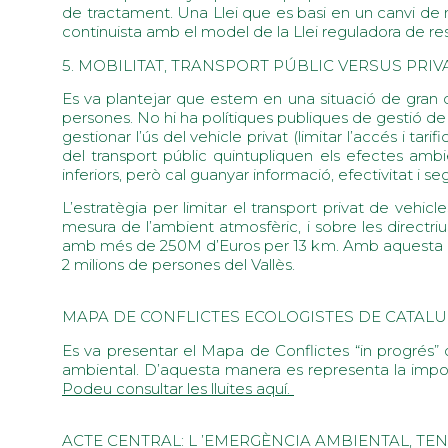
de tractament. Una Llei que es basi en un canvi de
continuista amb el model de la Llei reguladora de res
5. MOBILITAT, TRANSPORT PÚBLIC VERSUS PRIV
Es va plantejar que estem en una situació de gran dif
persones. No hi ha polítiques publiques de gestió de
gestionar l’ús del vehicle privat (limitar l’accés i tar
del transport públic quintupliquen els efectes amb
inferiors, però cal guanyar informació, efectivitat i se
L’estratègia per limitar el transport privat de vehi
mesura de l’ambient atmosfèric, i sobre les directr
amb més de 250M d’Euros per 13 km. Amb aquesta qua
2 milions de persones del Vallès.
MAPA DE CONFLICTES ECOLOGISTES DE CATAL
Es va presentar el Mapa de Conflictes “in progrés” 
ambiental. D’aquesta manera es representa la import
Podeu consultar les lluites aquí.
ACTE CENTRAL: L ’EMERGÈNCIA AMBIENTAL, TE