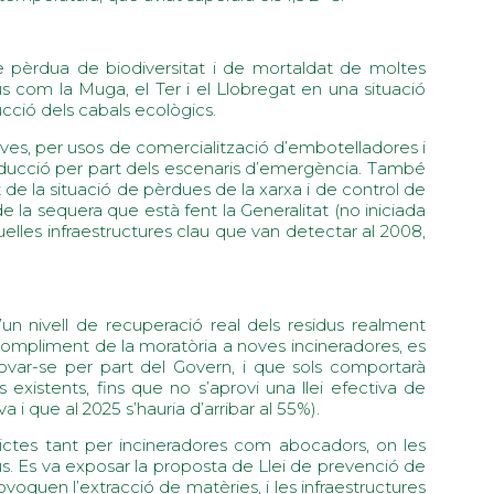
 de pèrdua de biodiversitat i de mortaldat de moltes
s com la Muga, el Ter i el Llobregat en una situació
ucció dels cabals ecològics.
sives, per usos de comercialització d’embotelladores i
 reducció per part dels escenaris d’emergència. També
 la situació de pèrdues de la xarxa i de control de
a de la sequera que està fent la Generalitat (no iniciada
les infraestructures clau que van detectar al 2008,
un nivell de recuperació real dels residus realment
ncompliment de la moratòria a noves incineradores, es
ovar-se per part del Govern, i que sols comportarà
existents, fins que no s’aprovi una llei efectiva de
 i que al 2025 s’hauria d’arribar al 55%).
flictes tant per incineradores com abocadors, on les
us. Es va exposar la proposta de Llei de prevenció de
voquen l’extracció de matèries, i les infraestructures