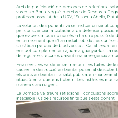
Amb la participació de persones de referència sobre e
varen ser Borja Nogué, membre de Research Degrowth
professor associat de la URV; i Susanna Abella, Plat
La voluntat dels ponents va ser indicar un sentit con
per conscienciar la ciutadania de defensar posicions
que evidenciïn que no només hi ha un a posició de d
en un moment que s’han reduït i oblidat les confront
climàtica i pèrdua de biodiversitat. Cal el treball en
ens pot complementar i ajudar a guanyar-los. La respo
de regular els recursos davant una emergència ambien
Finalment, es va defensar mantenir les lluites de l
causen la destrucció ambiental, posen al descobert ar
els drets ambientals i la salut pública, en mantenir 
situació en la que ens trobem. Les instàncies intern
manera clara i urgent.
La Jornada va treure reflexions i conclusions sob
insaciable i ús dels recursos finits que s’està donant