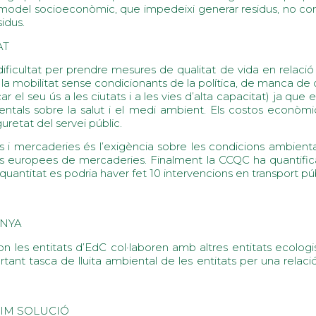
 model socioeconòmic, que impedeixi generar residus, no com 
idus.
AT
icultat per prendre mesures de qualitat de vida en relació a l
 la mobilitat sense condicionants de la política, de manca de
ificar el seu ús a les ciutats i a les vies d’alta capacitat) ja 
ientals sobre la salut i el medi ambient. Els costos econòm
guretat del servei públic.
cles i mercaderies és l’exigència sobre les condicions ambien
ius europees de mercaderies. Finalment la CCQC ha quantific
ntitat es podria haver fet 10 intervencions en transport púb
UNYA
on les entitats d’EdC col·laboren amb altres entitats ecolog
ant tasca de lluita ambiental de les entitats per una relació
NIM SOLUCIÓ