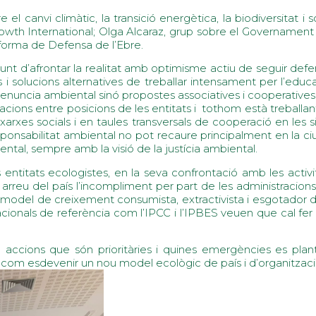
l canvi climàtic, la transició energètica, la biodiversitat i s
 International; Olga Alcaraz, grup sobre el Governament del
aforma de Defensa de l’Ebre.
junt d’afrontar la realitat amb optimisme actiu de seguir def
 i solucions alternatives de treballar intensament per l’educa
enuncia ambiental sinó propostes associatives i cooperatives
acions entre posicions de les entitats i tothom està treballa
 xarxes socials i en taules transversals de cooperació en les si
nsabilitat ambiental no pot recaure principalment en la ciuta
tal, sempre amb la visió de la justícia ambiental.
es entitats ecologistes, en la seva confrontació amb les acti
reu del país l’incompliment per part de les administracions de 
el model de creixement consumista, extractivista i esgotador d
acionals de referència com l’IPCC i l’IPBES veuen que cal fe
re accions que són prioritàries i quines emergències es pl
, i com esdevenir un nou model ecològic de país i d’organitzac