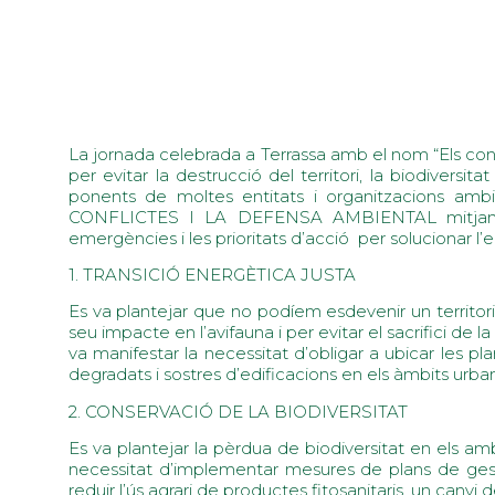
La jornada celebrada a Terrassa amb el nom “Els confli
per evitar la destrucció del territori, la biodiversi
ponents de moltes entitats i organitzacions ambi
CONFLICTES I LA DEFENSA AMBIENTAL mitjançant C
emergències i les prioritats d’acció per solucionar l
1. TRANSICIÓ ENERGÈTICA JUSTA
Es va plantejar que no podíem esdevenir un territori 
seu impacte en l’avifauna i per evitar el sacrifici de la
va manifestar la necessitat d’obligar a ubicar les p
degradats i sostres d’edificacions en els àmbits urban
2. CONSERVACIÓ DE LA BIODIVERSITAT
Es va plantejar la pèrdua de biodiversitat en els ambie
necessitat d’implementar mesures de plans de gestió
reduir l’ús agrari de productes fitosanitaris, un canv