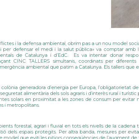
ctes i la defensa ambiental, obrim pas a un nou model social per
tat i per defensar el medi i la salut pública» va comptar amb
entals de Catalunya i d’EdC. Es va intentar donar respos
INC TALLERS simultanis, coordinats per diferents tècni
’emergència ambiental que patim a Catalunya. Els tallers que e
colònia generadora d’energia per Europa, l’obligatorietat de 
 seguretat alimentària dels sols agraris i d’interès rural i turísti
lantes solars en proximitat a les zones de consum per evitar m
s i metropolitans.
nts forestal, agrari i fluvial en tots els nivells de la cadena 
 dels espais protegits. Per altra banda, mesures per evitar 
i de model que eviti les pitjors conseqüències de l’augment de 