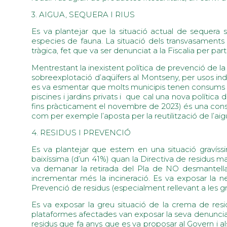
3. AIGUA, SEQUERA I RIUS
Es va plantejar que la situació actual de sequera s
especies de fauna. La situació dels transvasaments 
tràgica, fet que va ser denunciat a la Fiscalia per p
Mentrestant la inexistent política de prevenció de la
sobreexplotació d’aqüífers al Montseny, per usos ind
es va esmentar que molts municipis tenen consums e
piscines i jardins privats i que cal una nova política d
fins pràcticament el novembre de 2023) és una cons
com per exemple l’aposta per la reutilització de l’ai
4. RESIDUS I PREVENCIÓ
Es va plantejar que estem en una situació gravíssi
baixíssima (d’un 41%) quan la Directiva de residus m
va demanar la retirada del Pla de NO desmantellam
incrementar més la incineració. Es va exposar la ne
Prevenció de residus (especialment rellevant a les gran
Es va exposar la greu situació de la crema de resid
plataformes afectades van exposar la seva denuncia. 
residus que fa anys que es va proposar al Govern i al