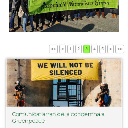
<<
<
1
2
3
4
5
>
>>
Comunicat arran de la condemna a
Greenpeace