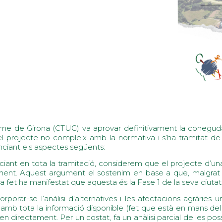
isme de Girona (CTUG) va aprovar definitivament la conegud
l projecte no compleix amb la normativa i s’ha tramitat de
unciant els aspectes següents:
ant en tota la tramitació, considerem que el projecte d’una
tament. Aquest argument el sostenim en base a que, malgr
a fet ha manifestat que aquesta és la Fase 1 de la seva ciutat
ncorporar-se l’anàlisi d’alternatives i les afectacions agràrie
s amb tota la informació disponible (fet que està en mans de
den directament. Per un costat, fa un anàlisi parcial de les po