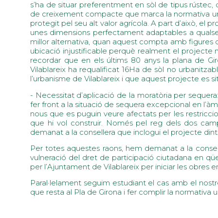
s’ha de situar preferentment en sòl de tipus rústec, de
de creixement compacte que marca la normativa urba
protegit pel seu alt valor agrícola. A part d’això, el
unes dimensions perfectament adaptables a qualsevol a
millor alternativa, quan aquest compta amb figures 
ubicació injustificable perquè realment el projecte no
recordar que en els últims 80 anys la plana de Gir
Vilablareix ha requalificat 16Ha de sòl no urbanitz
l’urbanisme de Vilablareix i que aquest projecte es si
- Necessitat d’aplicació de la moratòria per sequera:
fer front a la situació de sequera excepcional en l’à
nous que es puguin veure afectats per les restriccio
que hi vol construir. Només pel reg dels dos camp
demanat a la consellera que inclogui el projecte dint
Per totes aquestes raons, hem demanat a la conseller
vulneració del dret de participació ciutadana en qüe
per l’Ajuntament de Vilablareix per iniciar les obres
Paral·lelament seguim estudiant el cas amb el nostr
que resta al Pla de Girona i fer complir la normativa u