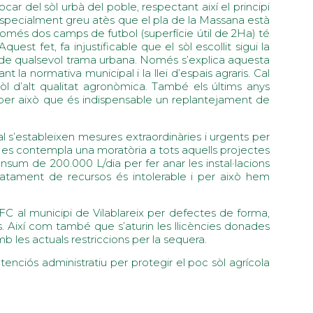
ocar del sòl urbà del poble, respectant així el principi
specialment greu atès que el pla de la Massana està
e només dos camps de futbol (superfície útil de 2Ha) té
st fet, fa injustificable que el sòl escollit sigui la
t de qualsevol trama urbana. Només s’explica aquesta
 la normativa municipal i la llei d’espais agraris. Cal
òl d’alt qualitat agronòmica. També els últims anys
s per això que és indispensable un replantejament de
al s’estableixen mesures extraordinàries i urgents per
t, es contempla una moratòria a tots aquells projectes
nsum de 200.000 L/dia per fer anar les instal·lacions
ratament de recursos és intolerable i per això hem
 FC al municipi de Vilablareix per defectes de forma,
s. Així com també que s’aturin les llicències donades
b les actuals restriccions per la sequera.
nciós administratiu per protegir el poc sòl agrícola