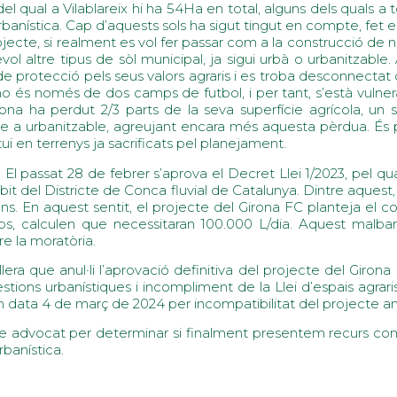
l qual a Vilablareix hi ha 54Ha en total, alguns dels quals a t
nística. Cap d’aquests sols ha sigut tingut en compte, fet e
 projecte, si realment es vol fer passar com a la construcció d
ltre tipus de sòl municipal, ja sigui urbà o urbanitzable. Aque
de protecció pels seus valors agraris i es troba desconnecta
 és només de dos camps de futbol, i per tant, s’està vulnerant
ona ha perdut 2/3 parts de la seva superfície agrícola, un s
able a urbanitzable, agreujant encara més aquesta pèrdua. É
tuï en terrenys ja sacrificats pel planejament.
 El passat 28 de febrer s’aprova el Decret Llei 1/2023, pel qu
mbit del Districte de Conca fluvial de Catalunya. Dintre aques
ns. En aquest sentit, el projecte del Girona FC planteja el co
s, calculen que necessitaran 100.000 L/dia. Aquest malba
re la moratòria.
a que anul·li l’aprovació definitiva del projecte del Girona
stions urbanístiques i incompliment de la Llei d’espais agrari
 en data 4 de març de 2024 per incompatibilitat del projecte am
e advocat per determinar si finalment presentem recurs conte
rbanística.