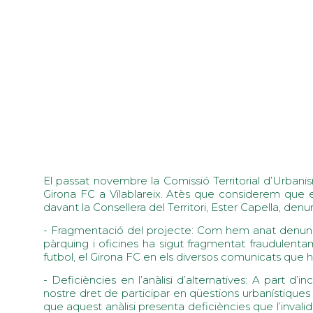
El passat novembre la Comissió Territorial d’Urban
Girona FC a Vilablareix. Atès que considerem que e
davant la Consellera del Territori, Ester Capella, den
- Fragmentació del projecte: Com hem anat denunci
pàrquing i oficines ha sigut fragmentat fraudulen
futbol, el Girona FC en els diversos comunicats que h
- Deficiències en l’anàlisi d’alternatives: A part d’i
nostre dret de participar en qüestions urbanístique
que aquest anàlisi presenta deficiències que l’invali