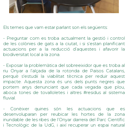
Els temes que vam estar parlant son els següents:
- Preguntar com es troba actualment la gestió i control
de les colònies de gats a la ciutat, i si s’estan planificant
actuacions per a la reducció d’aquestes i afavorir la
biodiversitat local a la zona.
- Exposar la problemàtica del sobreeixidor que es troba al
riu Onyar a l’alçada de la rotonda de Països Catalans,
perquè s'estudiï la viabilitat tècnica per reduir aquest
impacte. Aquesta zona és uns dels punts negres que
portem anys denunciant que cada vegada que plou,
aboca tones de tovalloletes i altres #residus al sistema
fluvial.
- Conèixer quines són les actuacions que es
desenvoluparan per reubicar les hortes de la zona
inundable de les ribes de l’Onyar darrera del Parc Científic
i Tecnològic de la UdG, i així recuperar un espai natural