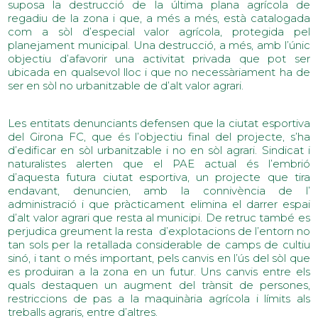
suposa la destrucció de la última plana agrícola de
regadiu de la zona i que, a més a més, està catalogada
com a sòl d’especial valor agrícola, protegida pel
planejament municipal. Una destrucció, a més, amb l’únic
objectiu d’afavorir una activitat privada que pot ser
ubicada en qualsevol lloc i que no necessàriament ha de
ser en sòl no urbanitzable de d’alt valor agrari.
Les entitats denunciants defensen que la ciutat esportiva
del Girona FC, que és l’objectiu final del projecte, s’ha
d’edificar en sòl urbanitzable i no en sòl agrari. Sindicat i
naturalistes alerten que el PAE actual és l’embrió
d’aquesta futura ciutat esportiva, un projecte que tira
endavant, denuncien, amb la connivència de l’
administració i que pràcticament elimina el darrer espai
d’alt valor agrari que resta al municipi. De retruc també es
perjudica greument la resta d’explotacions de l’entorn no
tan sols per la retallada considerable de camps de cultiu
sinó, i tant o més important, pels canvis en l’ús del sòl que
es produiran a la zona en un futur. Uns canvis entre els
quals destaquen un augment del trànsit de persones,
restriccions de pas a la maquinària agrícola i límits als
treballs agraris, entre d’altres.