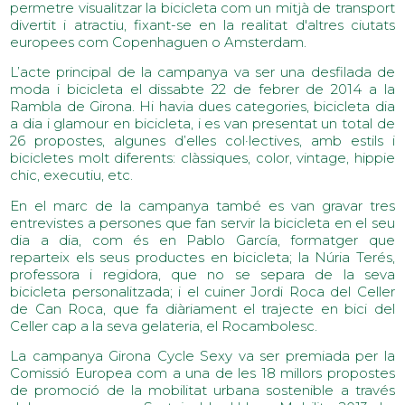
permetre visualitzar la bicicleta com un mitjà de transport
divertit i atractiu, fixant-se en la realitat d'altres ciutats
europees com Copenhaguen o Amsterdam.
L’acte principal de la campanya va ser una desfilada de
moda i bicicleta el dissabte 22 de febrer de 2014 a la
Rambla de Girona. Hi havia dues categories, bicicleta dia
a dia i glamour en bicicleta, i es van presentat un total de
26 propostes, algunes d’elles col·lectives, amb estils i
bicicletes molt diferents: clàssiques, color, vintage, hippie
chic, executiu, etc.
En el marc de la campanya també es van gravar tres
entrevistes a persones que fan servir la bicicleta en el seu
dia a dia, com és en Pablo García, formatger que
reparteix els seus productes en bicicleta; la Núria Terés,
professora i regidora, que no se separa de la seva
bicicleta personalitzada; i el cuiner Jordi Roca del Celler
de Can Roca, que fa diàriament el trajecte en bici del
Celler cap a la seva gelateria, el Rocambolesc.
La campanya Girona Cycle Sexy va ser premiada per la
Comissió Europea com a una de les 18 millors propostes
de promoció de la mobilitat urbana sostenible a través