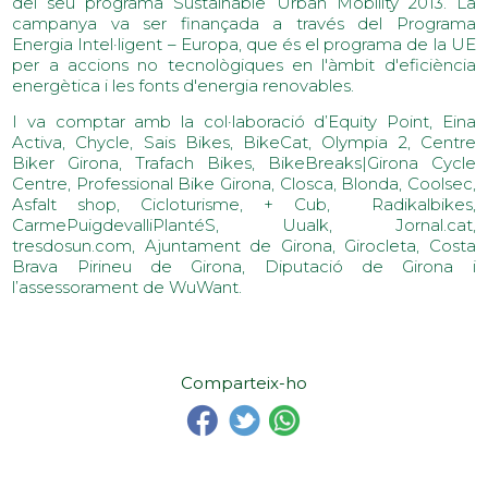
del seu programa Sustainable Urban Mobility 2013. La
campanya va ser finançada a través del Programa
Energia Intel·ligent – Europa, que és el programa de la UE
per a accions no tecnològiques en l'àmbit d'eficiència
energètica i les fonts d'energia renovables.
I va comptar amb la col·laboració d’Equity Point, Eina
Activa, Chycle, Sais Bikes, BikeCat, Olympia 2, Centre
Biker Girona, Trafach Bikes, BikeBreaks|Girona Cycle
Centre, Professional Bike Girona, Closca, Blonda, Coolsec,
Asfalt shop, Cicloturisme, + Cub, Radikalbikes,
CarmePuigdevalliPlantéS, Uualk, Jornal.cat,
tresdosun.com, Ajuntament de Girona, Girocleta, Costa
Brava Pirineu de Girona, Diputació de Girona i
l’assessorament de WuWant.
Comparteix-ho