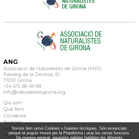
ANG
Associació de Naturalistes de Girona (ANG)
Passeig de la Devesa, 41
17001 Girona
+34 615 69 49 99
info@naturalistesgirona.org
Qui som
Què fem
Col·labora
Notícies
Agenda
Només fem servir Cookies o Galetes tècniques. Són essencials
perquè et puguis moure per la Plataforma i usar les seves funcions.
Educació ambiental
De manera general, aquestes galetes habiliten les diferents